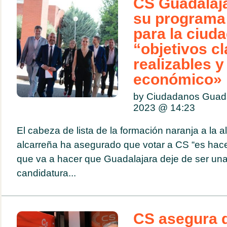
CS Guadalaj
su programa
para la ciud
“objetivos cl
realizables 
económico»
by Ciudadanos Guad
2023 @
14:23
El cabeza de lista de la formación naranja a la al
alcarreña ha asegurado que votar a CS “es hace
que va a hacer que Guadalajara deje de ser una
candidatura...
CS asegura 