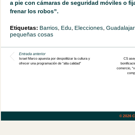
a pie con cámaras de seguridad móviles o fija
frenar los robos”.
Etiquetas:
Barrios
,
Edu
,
Elecciones
,
Guadalajar
pequeñas cosas
Entrada anterior
Israel Marco apuesta por despolitizar la cultura y
CS aseg
ofrecer una programación de “alta calidad”
bonificac
comercio, “v
compe
© 2026
C